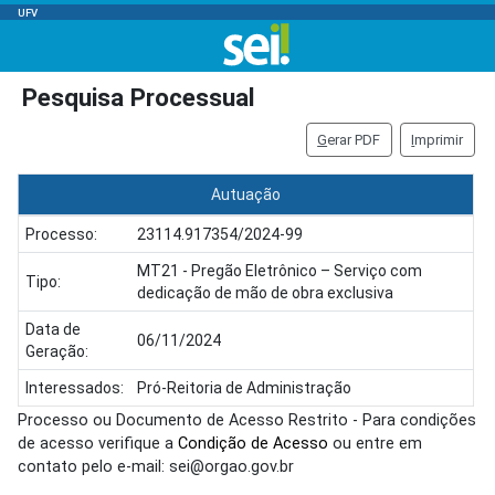
UFV
Pesquisa Processual
G
erar PDF
I
mprimir
Autuação
Processo:
23114.917354/2024-99
MT21 - Pregão Eletrônico – Serviço com
Tipo:
dedicação de mão de obra exclusiva
Data de
06/11/2024
Geração:
Interessados:
Pró-Reitoria de Administração
Processo ou Documento de Acesso Restrito - Para condições
de acesso verifique a
Condição de Acesso
ou entre em
contato pelo e-mail: sei@orgao.gov.br