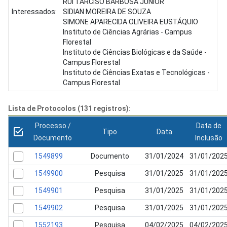
RUI TARCISO BARBOSA JUNIOR
Interessados:
SIDIAN MOREIRA DE SOUZA
SIMONE APARECIDA OLIVEIRA EUSTÁQUIO
Instituto de Ciências Agrárias - Campus
Florestal
Instituto de Ciências Biológicas e da Saúde -
Campus Florestal
Instituto de Ciências Exatas e Tecnológicas -
Campus Florestal
Lista de Protocolos (131 registros):
Processo /
Data de
Tipo
Data
Documento
Inclusão
1549899
Documento
31/01/2024
31/01/202
1549900
Pesquisa
31/01/2025
31/01/202
1549901
Pesquisa
31/01/2025
31/01/202
1549902
Pesquisa
31/01/2025
31/01/202
1552193
Pesquisa
04/02/2025
04/02/202