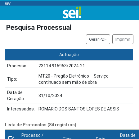
UFV
Pesquisa Processual
G
erar PDF
I
mprimir
Autuação
Processo:
23114.916963/2024-21
MT20 - Pregão Eletrônico – Serviço
Tipo:
continuado sem mão de obra
Data de
31/10/2024
Geração:
Interessados:
ROMARIO DOS SANTOS LOPES DE ASSIS
Lista de Protocolos (84 registros):
Processo /
Data de