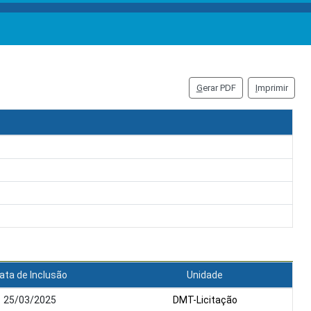
G
erar PDF
I
mprimir
ata de Inclusão
Unidade
25/03/2025
DMT-Licitação