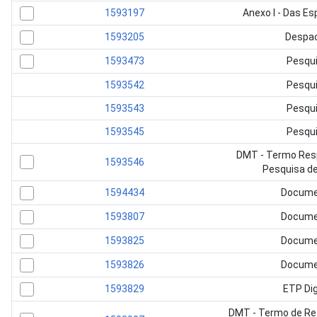
1593197
Anexo I - Das E
1593205
Despa
1593473
Pesqu
1593542
Pesqu
1593543
Pesqu
1593545
Pesqu
DMT - Termo Res
1593546
Pesquisa d
1594434
Docume
1593807
Docume
1593825
Docume
1593826
Docume
1593829
ETP Dig
DMT - Termo de Ref