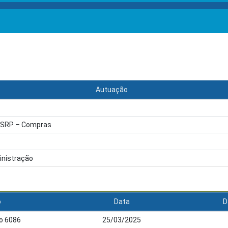
Autuação
o SRP – Compras
inistração
o
Data
D
ão 6086
25/03/2025