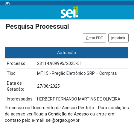
UFV
Pesquisa Processual
G
erar PDF
I
mprimir
Autuação
Processo:
23114.909995/2025-51
Tipo:
MT15 - Pregão Eletrônico SRP – Compras
Data de
27/06/2025
Geração:
Interessados:
HERBERT FERNANDO MARTINS DE OLIVEIRA
Processo ou Documento de Acesso Restrito - Para condições
de acesso verifique a
Condição de Acesso
ou entre em
contato pelo e-mail: sei@orgao.gov.br